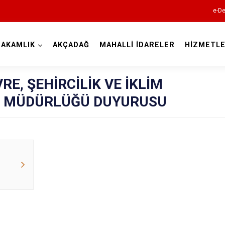
e-De
AKAMLIK
AKÇADAĞ
MAHALLİ İDARELER
HİZMETLE
Malatya
E, ŞEHİRCİLİK VE İKLİM
 İL MÜDÜRLÜĞÜ DUYURUSU
Akçadağ
Arapgir
Arguvan
Battalgazi