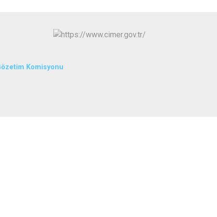
Yazıhan
Yeşilyurt
Gözetim Komisyonu