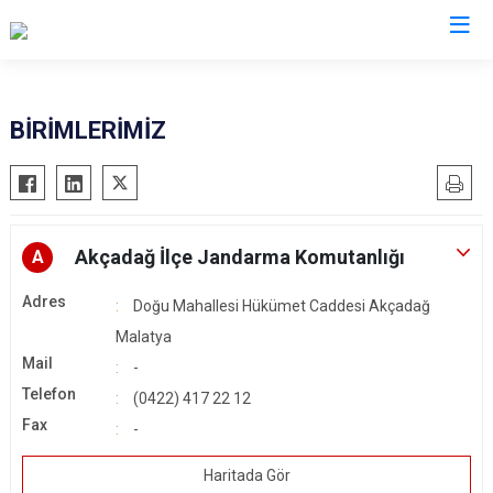
Malatya
BİRİMLERİMİZ
Akçadağ
Hekimhan
Arapgir
Kale
Arguvan
Kuluncak
Akçadağ İlçe Jandarma Komutanlığı
A
Battalgazi
Pütürge
Adres
Doğu Mahallesi Hükümet Caddesi Akçadağ
Darende
Yazıhan
Malatya
Doğanşehir
Yeşilyurt
Mail
-
Doğanyol
Telefon
(0422) 417 22 12
Fax
-
Haritada Gör