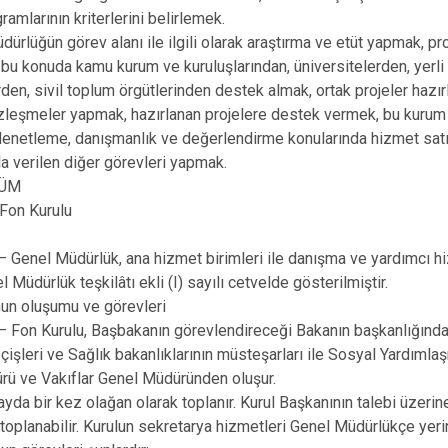
amlarının kriterlerini belirlemek.
dürlüğün görev alanı ile ilgili olarak araştırma ve etüt yapmak, p
bu konuda kamu kurum ve kuruluşlarından, üniversitelerden, yerli
erden, sivil toplum örgütlerinden destek almak, ortak projeler hazı
zleşmeler yapmak, hazırlanan projelere destek vermek, bu kurum 
enetleme, danışmanlık ve değerlendirme konularında hizmet satı
la verilen diğer görevleri yapmak.
LÜM
 Fon Kurulu
Genel Müdürlük, ana hizmet birimleri ile danışma ve yardımcı h
l Müdürlük teşkilâtı ekli (I) sayılı cetvelde gösterilmiştir.
un oluşumu ve görevleri
 Fon Kurulu, Başbakanın görevlendireceği Bakanın başkanlığınd
İçişleri ve Sağlık bakanlıklarının müsteşarları ile Sosyal Yardım
rü ve Vakıflar Genel Müdüründen oluşur.
ayda bir kez olağan olarak toplanır. Kurul Başkanının talebi üzeri
toplanabilir. Kurulun sekretarya hizmetleri Genel Müdürlükçe yerine