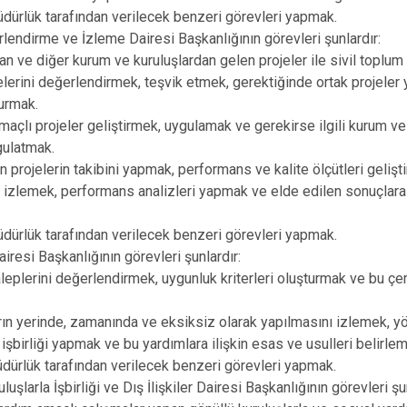
dürlük tarafından verilecek benzeri görevleri yapmak.
lendirme ve İzleme Dairesi Başkanlığının görevleri şunlardır:
dan ve diğer kurum ve kuruluşlardan gelen projeler ile sivil toplum
elerini değerlendirmek, teşvik etmek, gerektiğinde ortak projeler
urmak.
açlı projeler geliştirmek, uygulamak ve gerekirse ilgili kurum ve k
gulatmak.
n projelerin takibini yapmak, performans ve kalite ölçütleri geliş
ni izlemek, performans analizleri yapmak ve elde edilen sonuçlara
dürlük tarafından verilecek benzeri görevleri yapmak.
iresi Başkanlığının görevleri şunlardır:
aleplerini değerlendirmek, uygunluk kriterleri oluşturmak ve bu ç
rın yerinde, zamanında ve eksiksiz olarak yapılmasını izlemek, yön
 işbirliği yapmak ve bu yardımlara ilişkin esas ve usulleri belirle
dürlük tarafından verilecek benzeri görevleri yapmak.
luşlarla İşbirliği ve Dış İlişkiler Dairesi Başkanlığının görevleri şu