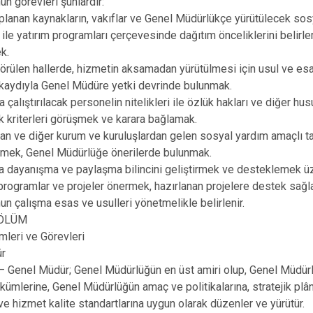
un görevleri şunlardır:
planan kaynakların, vakıflar ve Genel Müdürlükçe yürütülecek sos
 ile yatırım programları çerçevesinde dağıtım önceliklerini belir
k.
görülen hallerde, hizmetin aksamadan yürütülmesi için usul ve esa
kaydıyla Genel Müdüre yetki devrinde bulunmak.
a çalıştırılacak personelin nitelikleri ile özlük hakları ve diğer husu
k kriterleri görüşmek ve karara bağlamak.
dan ve diğer kurum ve kuruluşlardan gelen sosyal yardım amaçlı tal
rmek, Genel Müdürlüğe önerilerde bulunmak.
 dayanışma ve paylaşma bilincini geliştirmek ve desteklemek üz
 programlar ve projeler önermek, hazırlanan projelere destek sağ
un çalışma esas ve usulleri yönetmelikle belirlenir.
ÖLÜM
mleri ve Görevleri
ür
 Genel Müdür; Genel Müdürlüğün en üst amiri olup, Genel Müdürl
ümlerine, Genel Müdürlüğün amaç ve politikalarına, stratejik plâ
 ve hizmet kalite standartlarına uygun olarak düzenler ve yürütür.