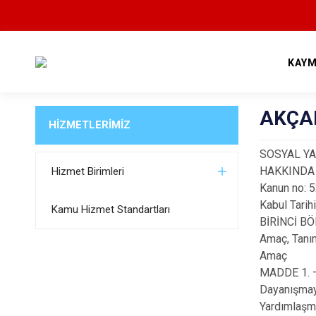
KAYM
AKÇA
HİZMETLERİMİZ
SOSYAL Y
HAKKINDA
Hizmet Birimleri
Kanun no: 
Kabul Tarih
Kamu Hizmet Standartları
BİRİNCİ B
Amaç, Tanım
Amaç
MADDE 1. — 
Dayanışmay
Yardımlaşma