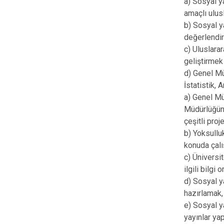
a) Sosyal y
amaçlı ulus
b) Sosyal y
değerlendi
c) Uluslarar
geliştirmek
d) Genel Mü
İstatistik, 
a) Genel Mü
Müdürlüğün v
çeşitli proj
b) Yoksullu
konuda çalı
c) Üniversi
ilgili bilgi
d) Sosyal y
hazırlamak,
e) Sosyal y
yayınlar ya