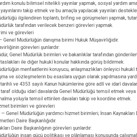
ardım konulu bilimsel nitelikli yayınlar yapmak, sosyal yardım am
n yayınlarını takip etmek ve bu amaçla yapılacak yayınları destekl
dürlüğü ilgilendiren toplantı, brifing ve görüşmeleri yapmak, tutan
dürlük tarafından verilecek benzeri görevleri yapmak.
imi ve görevleri
 Genel Müdürlüğün danışma birimi Hukuk Müşavirliğidir.
irliğinin görevleri şunlardır:
dür, Genel Müdürlük birimleri ve bakanlıklar tarafından gönderile
taslakları ile diğer hukukî konular hakkında görüş bildirmek.
dürlüğün menfaatlerini koruyucu, anlaşmazlıkları önleyici hukukî 
şma ve sözleşmelerin bu esaslara uygun olarak yapılmasına yard
tarihli ve 4353 sayılı Kanun hükümlerine göre adlî ve idarî davalar
 taraf olduğu idarî davalarda Genel Müdürlüğü temsil etmek vey
nalma yoluyla temsil ettirilen davaları takip ve koordine etmek.
zmet birimleri ve görevleri
 Genel Müdürlüğün yardımcı hizmet birimleri; İnsan Kaynakları D
etleri Daire Başkanlığıdır.
kları Daire Başkanlığının görevleri şunlardır:
dürlüğün insan gücü politikası ve plânlaması konusunda çalışma