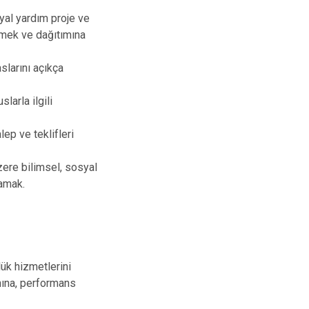
yal yardım proje ve
lemek ve dağıtımına
slarını açıkça
slarla ilgili
ep ve teklifleri
ere bilimsel, sosyal
lamak.
ük hizmetlerini
nına, performans