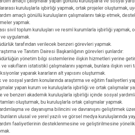
ardım amaçlı çalışmalar yapan gönüllü kuruluşlarla ve sosyal yar
lararası kuruluşlarla işbirliği yapmak, ortak projeler oluşturmak, u
ardım amaçlı gönüllü kuruluşların çalışmalarını takip etmek, des
rmeler yapmak.
ası sivil toplum kuruluşları ve resmî kurumlarla işbirliği yapmak, o
 ve uygulamak.
dürlük tarafından verilecek benzeri görevleri yapmak.
Araştırma ve Tanıtım Dairesi Başkanlığının görevleri şunlardır:
dürlüğün yönetim bilgi sistemlerine ilişkin hizmetleri yerine get
e vakıfların istatistikî çalışmalarını yapmak, bunlara ilişkin veri 
eksiyonlar yaparak kararların alt yapısını oluşturmak.
k ve sosyal yardım konularında araştırma ve eğitim faaliyetleri y
şmalar yapan kurum ve kuruluşlarla işbirliği ve ortak çalışmalar y
te ve benzeri akademik kuruluşlarla işbirliği içinde sosyal yardı
 ortamları oluşturmak, bu kuruluşlarla ortak çalışmalar yapmak.
ardımlaşma ve dayanışma bilincini ve davranışını geliştirmek üzer
 bunların ulusal ve yerel yazılı ve görsel medya kuruluşlarında ya
ardım faaliyetlerinin desteklenmesine ve geliştirilmesine yönelik
pmak.