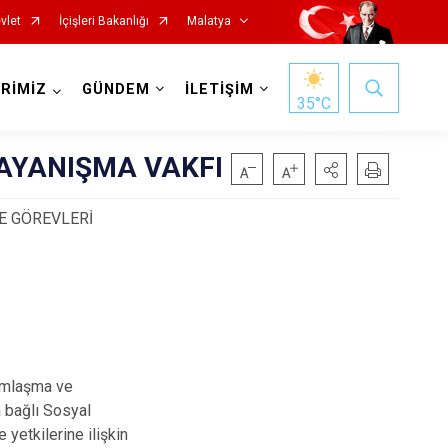
vlet
İçişleri Bakanlığı
Malatya
RİMİZ
GÜNDEM
İLETİŞİM
35
°C
AYANIŞMA VAKFI
E GÖREVLERİ
Hekimhan
Kale
Kuluncak
dımlaşma ve
 bağlı Sosyal
Pütürge
yetkilerine ilişkin