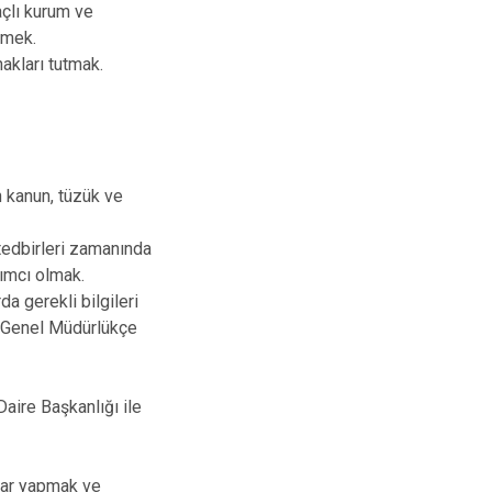
açlı kurum ve
emek.
akları tutmak.
n kanun, tüzük ve
tedbirleri zamanında
ımcı olmak.
da gerekli bilgileri
a Genel Müdürlükçe
aire Başkanlığı ile
lar yapmak ve