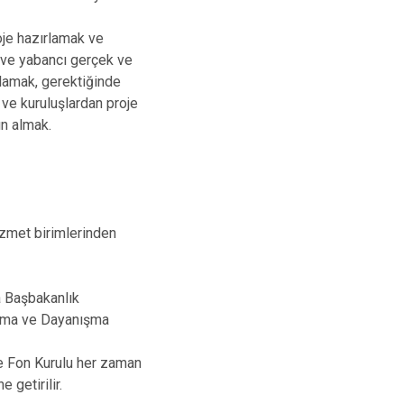
roje hazırlamak ve
 ve yabancı gerçek ve
rlamak, gerektiğinde
ve kuruluşlardan proje
n almak.
izmet birimlerinden
a Başbakanlık
laşma ve Dayanışma
ne Fon Kurulu her zaman
 getirilir.