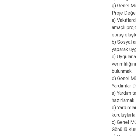
g) Genel Mü
Proje Değer
a) Vakıflar
amaçlı proj
görüş oluşt
b) Sosyal am
yaparak uy
c) Uygulana
verimliliği
bulunmak.
d) Genel Mü
Yardımlar Da
a) Yardım t
hazırlamak.
b) Yardımla
kuruluşlarla
c) Genel Mü
Gönüllü Kuru