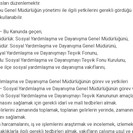
Darende
sları düzenlemektir.
u Genel Müdürlüğün yönetimi ile ilgili yetkilerini gerekli gördüğü
Doğanşehir
kullanabilir.
Doğanyol
 Bu Kanunda geçen;
üdürlük: Sosyal Yardımlaşma ve Dayanışma Genel Müdürlüğünü,
üdür: Sosyal Yardımlaşma ve Dayanışma Genel Müdürünü,
syal Yardımlaşma ve Dayanışmayı Teşvik Fonunu,
lu: Sosyal Yardımlaşma ve Dayanışmayı Teşvik Fonu Kurulunu,
l ve ilçe sosyal yardımlaşma ve dayanışma vakıflarını,
dımlaşma ve Dayanışma Genel Müdürlüğünün görev ve yetkileri
 Sosyal Yardımlaşma ve Dayanışma Genel Müdürlüğünün görev ve 
yılı Sosyal Yardımlaşma ve Dayanışmayı Teşvik Kanununun amaçla
asını sağlamak için gerekli idarî ve malî tedbirleri almak.
lirlerini zamanında toplamak, toplanan gelirlerin yerinde, zamanın
ını sağlamak.
ın harcamalarını, iş ve işlemlerini araştırmak ve incelemek, izlem
klıklarla ilgili gerekli tedbirleri almak, vakıfların çalışma usul ve