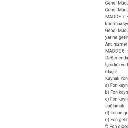
Genel Müdü
Genel Müdü
MADDE 7. — 
koordinasy
Genel Müdür
yerine geti
Ana hizmet 
MADDE 8. — 
Değerlendir
İşbirliği ve
oluşur.
Kaynak Yöne
a) Fon kayn
b) Fon kayn
c) Fon kayn
sağlamak.
d) Fonun gel
e) Fon gelir
f) Fon gide