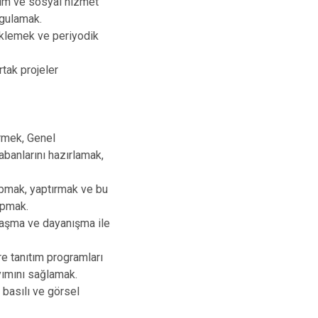
dım ve sosyal hizmet
ygulamak.
teklemek ve periyodik
rtak projeler
irmek, Genel
tabanlarını hazırlamak,
apmak, yaptırmak ve bu
apmak.
mlaşma ve dayanışma ile
e tanıtım programları
yımını sağlamak.
 basılı ve görsel