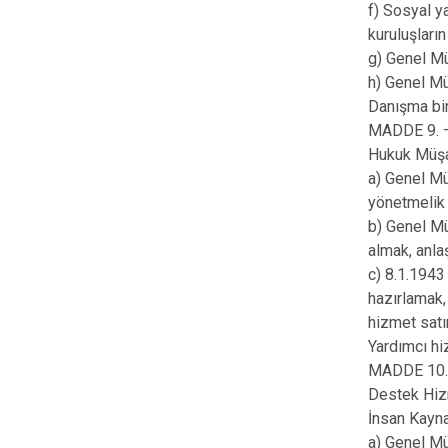
f) Sosyal y
kuruluşları
g) Genel Mü
h) Genel Mü
Danışma bir
MADDE 9. —
Hukuk Müşav
a) Genel Mü
yönetmelik 
b) Genel Mü
almak, anla
c) 8.1.1943 
hazırlamak,
hizmet satı
Yardımcı hi
MADDE 10. —
Destek Hizm
İnsan Kayna
a) Genel Mü