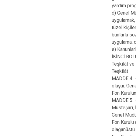
yardım progr
d) Genel Mü
uygulamak, 
tüzel kişil
bunlarla sö
uygulama, d
e) Kanunlar
İKİNCİ BÖ
Teşkilât ve
Teşkilât
MADDE 4. — 
oluşur. Gene
Fon Kurulun
MADDE 5. —
Müsteşarı, 
Genel Müdü
Fon Kurulu 
olağanüstü 