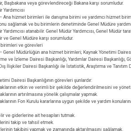
r, Başbakana veya görevlendireceği Bakana karşı sorumludur.
r Yardımcısı
Ana hizmet birimleri ile danışma birimi ve yardımcı hizmet birim
onu sağlamak ve bu birimlerin denetiminde Genel Müdüre yardımc
 Yardımcısı atanabilir. Genel Müdür Yardımcısı, Genel Müdür taraf
rir ve Genel Müdüre karşı sorumludur.
birimleri ve görevleri
Genel Müdürlüğün ana hizmet birimleri; Kaynak Yönetimi Dairesi
me ve İzleme Dairesi Başkanlığı, Yardımlar Dairesi Başkanlığı, Gö
 Dış İlişkiler Dairesi Başkanlığı ile İstatistik, Araştırma ve Tanıtı
timi Dairesi Başkanlığının görevleri şunlardır:
aklarının etkin ve verimli bir şekilde değerlendirilmesini ve yöne
aklarının artırılmasına yönelik çalışmalar yapmak.
aklarının Fon Kurulu kararlarına uygun şekilde ve yardım konuların
ir ve giderlerine ait hesapları tutmak.
lerini takip ve tahsil etmek.
rlerinin takibini yapmak ve zamanında aktarılmasını sağlamak.