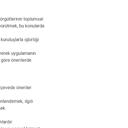
 örgütlerinin toplumsal
 yürütmek, bu konularda
uruluşlarla işbirliği
tirerek uygulamanın
 göre önerilerde
erçevede öneriler
lendirmek, ilgili
mek.
nlardır: