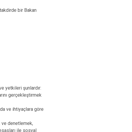
Yazıhan
 takdirde bir Bakan
Yeşilyurt
yetkileri şunlardır:
rını gerçekleştirmek
da ve ihtiyaçlara göre
ek ve denetlemek,
 esasları ile sosyal