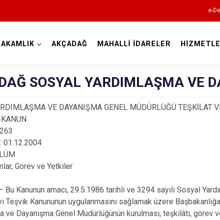
e-De
AKAMLIK
AKÇADAĞ
MAHALLİ İDARELER
HİZMETLE
Malatya
DAĞ SOSYAL YARDIMLAŞMA VE D
ARDIMLAŞMA VE DAYANIŞMA GENEL MÜDÜRLÜĞÜ TEŞKİLAT V
 KANUN
5263
i: 01.12.2004
Akçadağ
ÖLÜM
lar, Görev ve Yetkiler
Arapgir
Arguvan
Bu Kanunun amacı, 29.5.1986 tarihli ve 3294 sayılı Sosyal Yar
ı Teşvik Kanununun uygulanmasını sağlamak üzere Başbakanlığa
Battalgazi
 ve Dayanışma Genel Müdürlüğünün kurulması, teşkilâtı, görev ve 