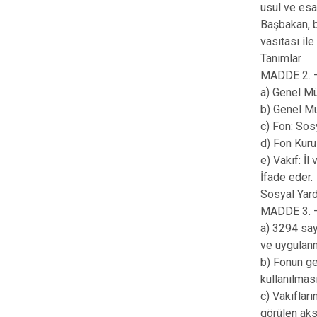
usul ve esa
Başbakan, b
vasıtası ile 
Tanımlar
MADDE 2. —
a) Genel M
b) Genel M
c) Fon: So
d) Fon Kuru
e) Vakıf: İ
İfade eder.
Sosyal Yar
MADDE 3. —
a) 3294 sa
ve uygulanm
b) Fonun ge
kullanılmas
c) Vakıflar
görülen aksa