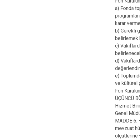
Fon Kurulun
a) Fonda to
programları
karar verme
b) Gerekli 
belirlemek 
c) Vakıflard
belirlenece
d) Vakıflar
değerlendi
e) Toplumda
ve kültürel
Fon Kurulun
ÜÇÜNCÜ B
Hizmet Biri
Genel Müd
MADDE 6. —
mevzuat hük
ölçütlerine