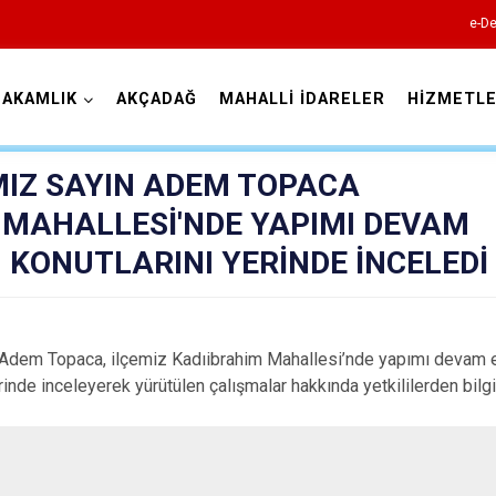
e-De
AKAMLIK
AKÇADAĞ
MAHALLİ İDARELER
HİZMETLE
Malatya
IZ SAYIN ADEM TOPACA
 MAHALLESİ'NDE YAPIMI DEVAM
 KONUTLARINI YERİNDE İNCELEDİ
Akçadağ
 Topaca, ilçemiz Kadıibrahim Mahallesi’nde yapımı devam 
Arapgir
rinde inceleyerek yürütülen çalışmalar hakkında yetkililerden bilgi 
Arguvan
Battalgazi