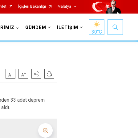
vlet
İçişleri Bakanlığı
Malatya
RİMİZ
GÜNDEM
İLETİŞİM
30
°C
Hekimhan
eden 33 adet deprem
Kale
aldı.
Kuluncak
Pütürge