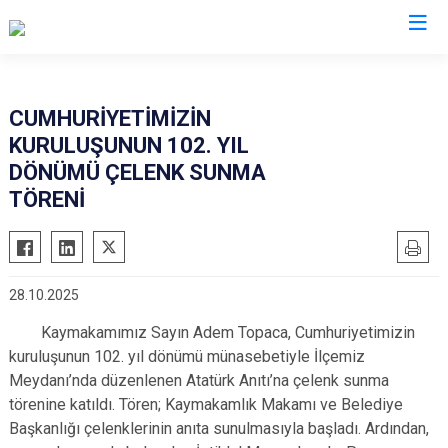
Malatya
CUMHURİYETİMİZİN
KURULUŞUNUN 102. YIL
Akçadağ
Hekimhan
DÖNÜMÜ ÇELENK SUNMA
Arapgir
Kale
TÖRENİ
Arguvan
Kuluncak
Battalgazi
Pütürge
Darende
Yazıhan
28.10.2025
Doğanşehir
Yeşilyurt
Kaymakamımız Sayın Adem Topaca, Cumhuriyetimizin
Doğanyol
kuruluşunun 102. yıl dönümü münasebetiyle İlçemiz
Meydanı’nda düzenlenen Atatürk Anıtı’na çelenk sunma
törenine katıldı. Tören; Kaymakamlık Makamı ve Belediye
Başkanlığı çelenklerinin anıta sunulmasıyla başladı. Ardından,