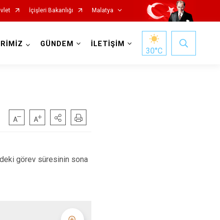
vlet
İçişleri Bakanlığı
Malatya
RİMİZ
GÜNDEM
İLETİŞİM
30
°C
Hekimhan
deki görev süresinin sona
Kale
Kuluncak
Pütürge