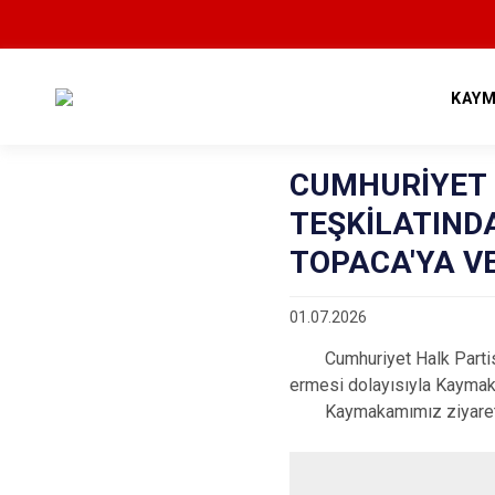
KAYM
CUMHURİYET 
TEŞKİLATIN
TOPACA'YA V
01.07.2026
Cumhuriyet Halk Partisi A
ermesi dolayısıyla Kayma
Kaymakamımız ziyaretten 