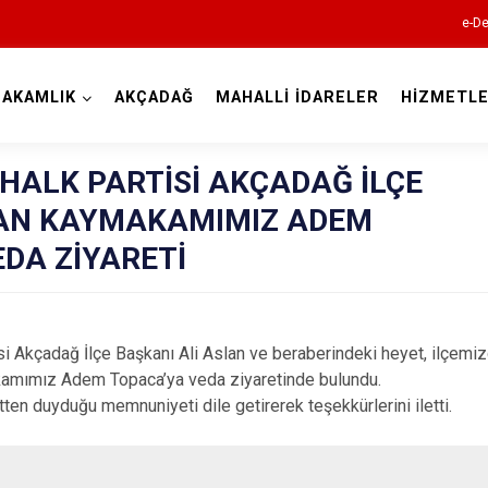
e-De
AKAMLIK
AKÇADAĞ
MAHALLİ İDARELER
HİZMETLE
Malatya
HALK PARTİSİ AKÇADAĞ İLÇE
DAN KAYMAKAMIMIZ ADEM
EDA ZİYARETİ
Akçadağ
kçadağ İlçe Başkanı Ali Aslan ve beraberindeki heyet, ilçemiz
Arapgir
kamımız Adem Topaca’ya veda ziyaretinde bulundu.
duyduğu memnuniyeti dile getirerek teşekkürlerini iletti.
Arguvan
Battalgazi